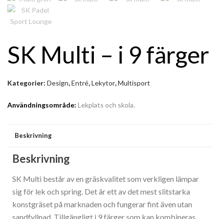
Cricket
Bostadsområden/Innergårdar
Träningsytor/Gym
SK Multi – i 9 färger
Trädgård
Trafikmiljö
Kategorier:
Design
,
Entré
,
Lekytor
,
Multisport
Terass/Balkong/Uteplats
Användningsområde:
Lekplats och skola.
Tennis
Beskrivning
Padel
Offentlig Miljö
Beskrivning
Multiplan
SK Multi består av en gräskvalitet som verkligen lämpar
sig för lek och spring. Det är ett av det mest slitstarka
Mässa/Utställning
konstgräset på marknaden och fungerar fint även utan
sandfyllnad. Tillgängligt i 9 färger som kan kombineras