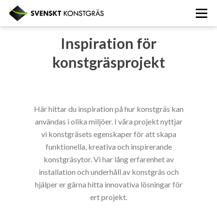
Om oss
Inspiration för
konstgräsprojekt
Produkter
Användningsområden
Lekytor
Installation & underhåll
Här hittar du inspiration på hur konstgräs kan
Hundsport
användas i olika miljöer. I våra projekt nyttjar
Inspiration
Golf
vi konstgräsets egenskaper för att skapa
funktionella, kreativa och inspirerande
Fotboll
Jobba hos oss
konstgräsytor. Vi har lång erfarenhet av
Figurer & Loggor
installation och underhåll av konstgräs och
Kontakt
hjälper er gärna hitta innovativa lösningar för
Entré
ert projekt.
Design