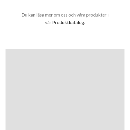
Cricket
Du kan läsa mer om oss och våra produkter i
Bostadsområden/Innergårdar
vår
Produktkatalog.
Träningsytor/Gym
Trädgård
Trafikmiljö
Terass/Balkong/Uteplats
Tennis
Padel
Offentlig Miljö
Multiplan
Mässa/Utställning