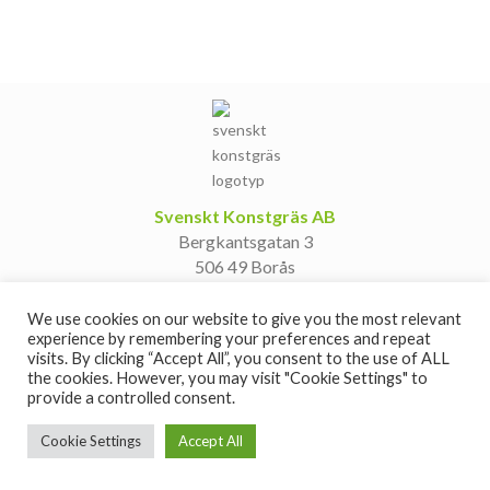
Svenskt Konstgräs AB
Bergkantsgatan 3
506 49 Borås
Kontakta oss
We use cookies on our website to give you the most relevant
experience by remembering your preferences and repeat
mikael@svensktkonstgras.se
visits. By clicking “Accept All”, you consent to the use of ALL
073-854 47 87
the cookies. However, you may visit "Cookie Settings" to
daniel@svensktkonstgras.se
provide a controlled consent.
073-386 96 96
Cookie Settings
Accept All
© 2026 Svenskt Konstgräs AB