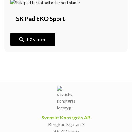
SK Pad EKO Sport
Läs mer
Svenskt Konstgräs AB
Bergkantsgatan 3
506 49 Borås