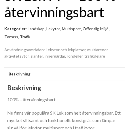
Cricket
återvinningsbart
Bostadsområden/Innergårdar
Träningsytor/Gym
Kategorier:
Landskap
,
Lekytor
,
Multisport
,
Offentlig Miljö
,
Terrass
,
Trafik
Trädgård
Trafikmiljö
Användningsområden: Lekytor och lekplatser, multiarenor,
aktivitetsytor, slänter, innergårdar, rondeller, trafikdelare
Terass/Balkong/Uteplats
Tennis
Beskrivning
Padel
Beskrivning
Offentlig Miljö
100% – återvinningsbart
Multiplan
Nu finns vår populära SK Lek som helt återvinningsbar. Ett
Mässa/Utställning
mycket slitsamt och funktionellt konstgräs som lämpar
sig väl för lekytor, multisport och i trafikytor.