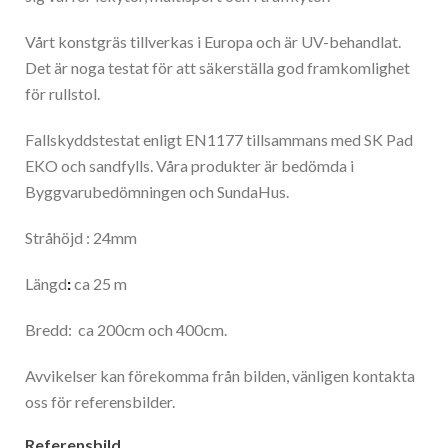
Vårt konstgräs tillverkas i Europa och är UV-behandlat.
Det är noga testat för att säkerställa god framkomlighet
för rullstol.
Fallskyddstestat enligt EN1177 tillsammans med SK Pad
EKO och sandfylls. Våra produkter är bedömda i
Byggvarubedömningen och SundaHus.
Stråhöjd : 24mm
Längd
:
ca 25 m
Bredd: ca 200cm och 400cm.
Avvikelser kan förekomma från bilden, vänligen kontakta
oss för referensbilder.
Referensbild